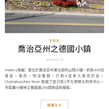
趴趴走
喬治亞州之德國小鎮
2022-01-21
Helen (海倫）是位於喬治亞州東北部的山間小鎮，約有430位
居民。是的，你沒看錯，只有4百多人居住於此。
Chattahoochee River 穿越了這只有2平方英哩大的市中心。
市區雖小確林立著超過200間商店和餐館...
閱讀全文