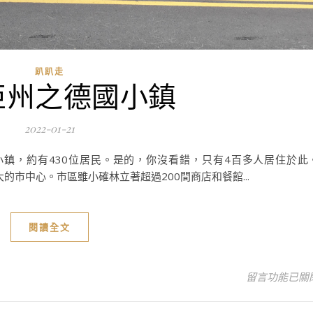
趴趴走
亞州之德國小鎮
2022-01-21
間小鎮，約有430位居民。是的，你沒看錯，只有4百多人居住於此
平方英哩大的市中心。市區雖小確林立著超過200間商店和餐館...
閱讀全文
在〈喬治亞州
留言功能已關